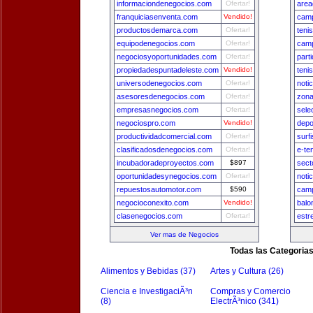
informaciondenegocios.com
Ofertar!
area
franquiciasenventa.com
Vendido!
camp
productosdemarca.com
Ofertar!
teni
equipodenegocios.com
Ofertar!
camp
negociosyoportunidades.com
Ofertar!
part
propiedadespuntadeleste.com
Vendido!
teni
universodenegocios.com
Ofertar!
noti
asesoresdenegocios.com
Ofertar!
zona
empresasnegocios.com
Ofertar!
sele
negociospro.com
Vendido!
depo
productividadcomercial.com
Ofertar!
surf
clasificadosdenegocios.com
Ofertar!
e-te
incubadoradeproyectos.com
$897
sect
oportunidadesynegocios.com
Ofertar!
noti
repuestosautomotor.com
$590
camp
negocioconexito.com
Vendido!
balo
clasenegocios.com
Ofertar!
estr
Ver mas de Negocios
Todas las Categoria
Alimentos y Bebidas (37)
Artes y Cultura (26)
Ciencia e InvestigaciÃ³n
Compras y Comercio
(8)
ElectrÃ³nico (341)