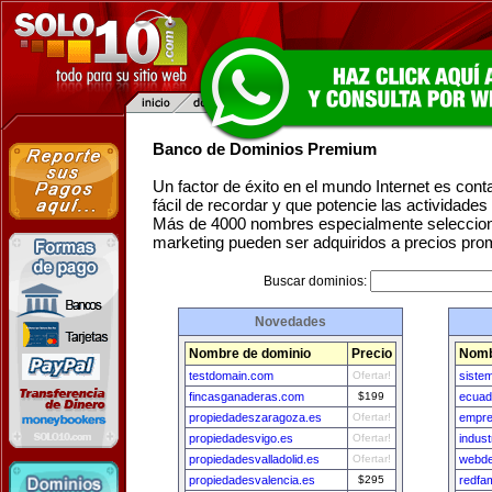
Banco de Dominios Premium
Un factor de éxito en el mundo Internet es con
fácil de recordar y que potencie las actividade
Más de 4000 nombres especialmente seleccion
marketing pueden ser adquiridos a precios pro
Buscar dominios:
Novedades
Nombre de dominio
Precio
Nomb
testdomain.com
Ofertar!
siste
fincasganaderas.com
$199
ecuad
propiedadeszaragoza.es
Ofertar!
empre
propiedadesvigo.es
Ofertar!
indus
propiedadesvalladolid.es
Ofertar!
webde
propiedadesvalencia.es
$295
redfa