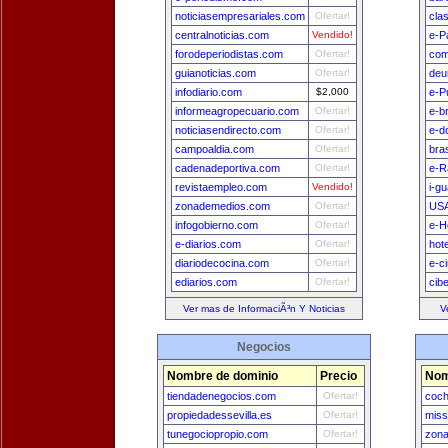
noticiasempresariales.com
Ofertar!
cla
centralnoticias.com
Vendido!
e-P
forodeperiodistas.com
Ofertar!
com
guianoticias.com
Ofertar!
deu
infodiario.com
$2,000
e-P
informeagropecuario.com
Ofertar!
e-b
noticiasendirecto.com
Ofertar!
e-d
campoaldia.com
Ofertar!
bra
cadenadeportiva.com
Ofertar!
e-R
revistaempleo.com
Vendido!
i-g
zonademedios.com
Ofertar!
USA
infogobierno.com
Ofertar!
e-H
e-diarios.com
Ofertar!
hot
diariodecocina.com
Ofertar!
e-c
ediarios.com
Ofertar!
cib
Ver mas de InformaciÃ³n Y Noticias
V
Negocios
Nombre de dominio
Precio
Nom
tiendadenegocios.com
Ofertar!
coch
propiedadessevilla.es
Ofertar!
miss
tunegociopropio.com
Ofertar!
zon