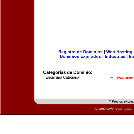
Registro de Dominios
|
Web Hosting
Dominios Expirados
|
Industrias
|
In
Categorías de Dominio:
[Pág. princi
** Precios expre
© 2002/2022 Solo10.com