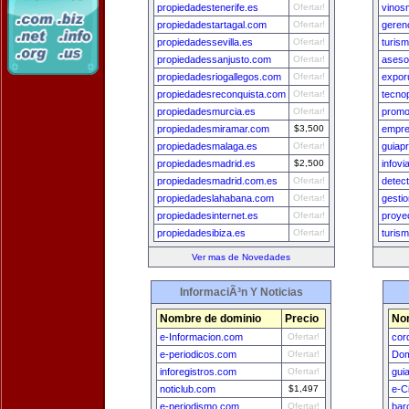
propiedadestenerife.es
Ofertar!
vinos
propiedadestartagal.com
Ofertar!
geren
propiedadessevilla.es
Ofertar!
turis
propiedadessanjusto.com
Ofertar!
aseso
propiedadesriogallegos.com
Ofertar!
exporu
propiedadesreconquista.com
Ofertar!
tecno
propiedadesmurcia.es
Ofertar!
promo
propiedadesmiramar.com
$3,500
empre
propiedadesmalaga.es
Ofertar!
guiap
propiedadesmadrid.es
$2,500
infovi
propiedadesmadrid.com.es
Ofertar!
detect
propiedadeslahabana.com
Ofertar!
gesti
propiedadesinternet.es
Ofertar!
proye
propiedadesibiza.es
Ofertar!
turis
Ver mas de Novedades
InformaciÃ³n Y Noticias
Nombre de dominio
Precio
No
e-Informacion.com
Ofertar!
cor
e-periodicos.com
Ofertar!
Dom
inforegistros.com
Ofertar!
gui
noticlub.com
$1,497
e-C
e-periodismo.com
Ofertar!
bar