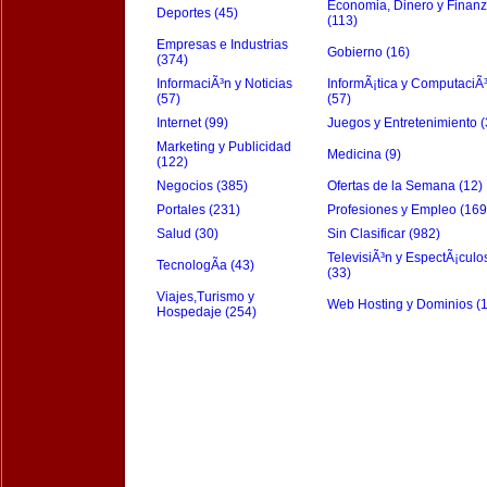
Economia, Dinero y Finan
Deportes (45)
(113)
Empresas e Industrias
Gobierno (16)
(374)
InformaciÃ³n y Noticias
InformÃ¡tica y ComputaciÃ
(57)
(57)
Internet (99)
Juegos y Entretenimiento (
Marketing y Publicidad
Medicina (9)
(122)
Negocios (385)
Ofertas de la Semana (12)
Portales (231)
Profesiones y Empleo (169
Salud (30)
Sin Clasificar (982)
TelevisiÃ³n y EspectÃ¡culo
TecnologÃ­a (43)
(33)
Viajes,Turismo y
Web Hosting y Dominios (
Hospedaje (254)