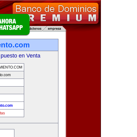
ento.com
 puesto en Venta
MIENTO.COM
to.com
nto.com
tas