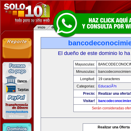
bancodeconocimi
El dueño de este dominio lo ha
Mayusculas:
BANCODECONOCI
Minusculas:
bancodeconocimien
Longitud:
19 caracteres
Categorias:
EducaciÃ³n
Precio:
Realizar una oferta!
Visitar!
bancodeconocimie
Serán consideradas ofer
Realizar una Oferta