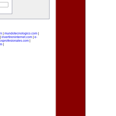
om
|
mundotecnologico.com
|
|
invertireninternet.com
|
e-
iosprofesionales.com
|
om
|