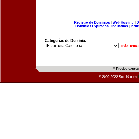
Registro de Dominios
|
Web Hosting
|
D
Dominios Expirados
|
Industrias
|
Indu
Categorías de Dominio:
[Pág. princi
** Precios expre
© 2002/2022 Solo10.com