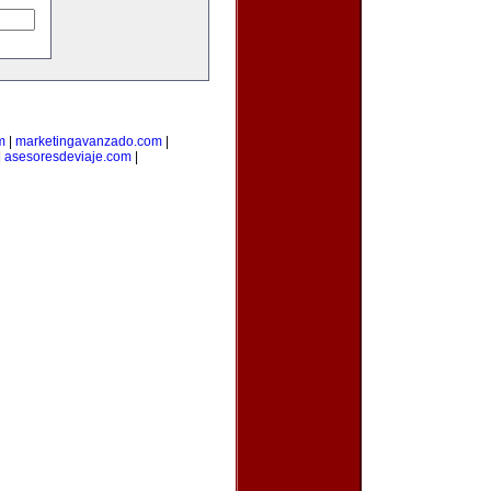
m
|
marketingavanzado.com
|
|
asesoresdeviaje.com
|