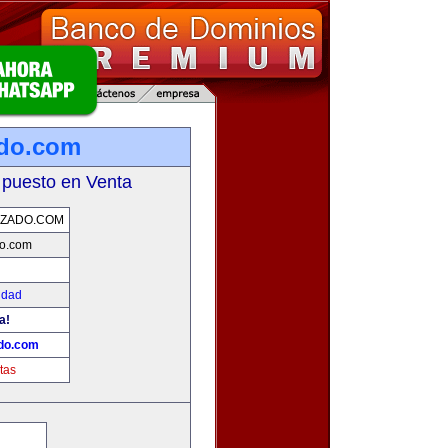
ado.com
 puesto en Venta
NZADO.COM
o.com
idad
a!
do.com
tas