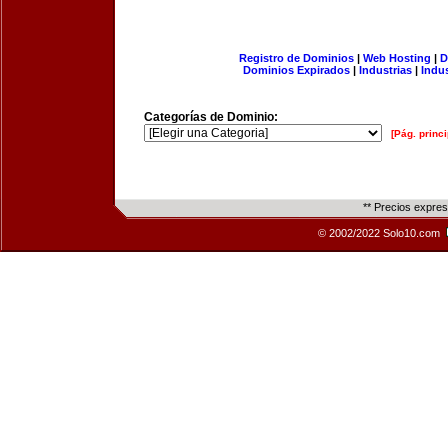
Registro de Dominios
|
Web Hosting
|
D
Dominios Expirados
|
Industrias
|
Indu
Categorías de Dominio:
[Pág. princi
** Precios expre
© 2002/2022 Solo10.com